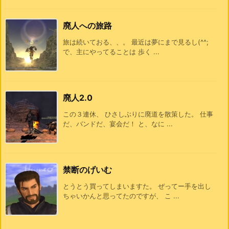
廃人への旅路
旅は続いておる、、。 最近は夢にまで見るし(^^;
で、主にやってることは 歩く ...
廃人2.0
この３連休、 ひさしぶりに廃道を散策した。 仕事
だ、バンドだ、宴会だ！ と、なに ...
禁断のげいむ
とうとう買ってしまいますた。 ぜってー手を出し
ちゃいかんと思ってたのですが、 こ ...