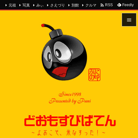

元祖
写真
みぃ
さえづり
別館
クルマ
Feedly
RSS


メニュ

前へ

次へ

検索