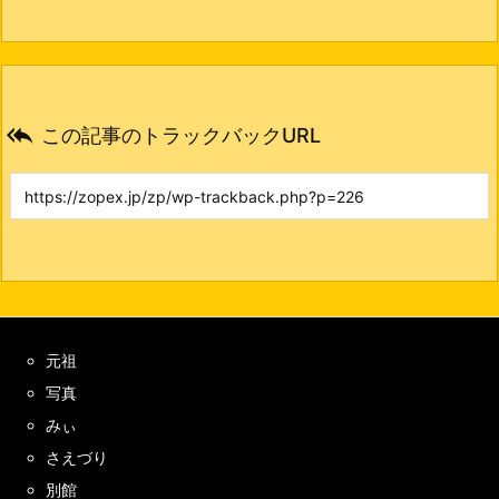

この記事のトラックバックURL
元祖
写真
みぃ
さえづり
別館