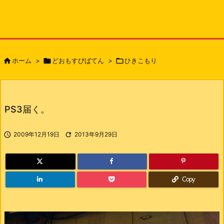

ホーム
>

どおもすびばてん
>

ひきこもり
PS3届く。

2009年12月19日

2013年9月29日
Copy