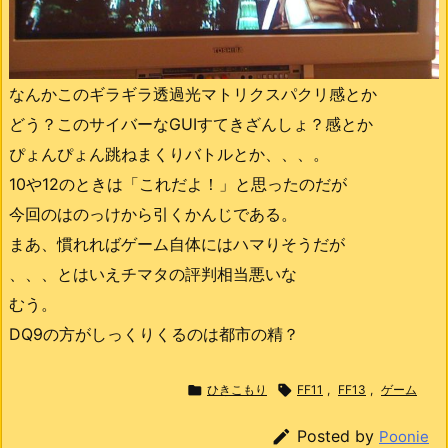
なんかこのギラギラ透過光マトリクスパクリ感とか
どう？このサイバーなGUIすてきざんしょ？感とか
ぴょんぴょん跳ねまくりバトルとか、、、。
10や12のときは「これだよ！」と思ったのだが
今回のはのっけから引くかんじである。
まあ、慣れればゲーム自体にはハマりそうだが
、、、とはいえチマタの評判相当悪いな
むう。
DQ9の方がしっくりくるのは都市の精？

ひきこもり

FF11
,
FF13
,
ゲーム

Posted by
Poonie