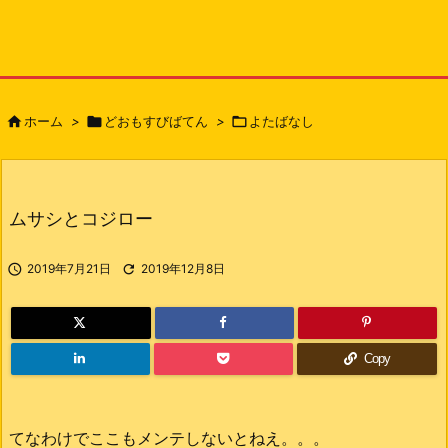

ホーム
>

どおもすびばてん
>

よたばなし
ムサシとコジロー

2019年7月21日

2019年12月8日
Copy
てなわけでここもメンテしないとねえ。。。