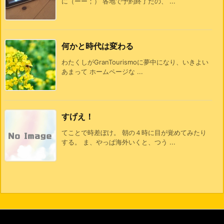
に（ーー；） 各地で予約終了だの、 ...
何かと時代は変わる
わたくしがGranTourismoに夢中になり、いきよい
あまって ホームページな ...
すげえ！
てことで時差ぼけ。 朝の４時に目が覚めてみたり
する。 ま、やっぱ海外いくと、つう ...