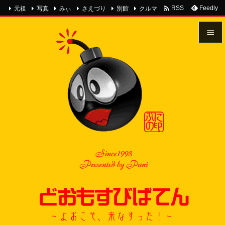

元祖
写真
みぃ
さえづり
別館
クルマ
Feedly
RSS


メニュ

前へ

次へ

検索